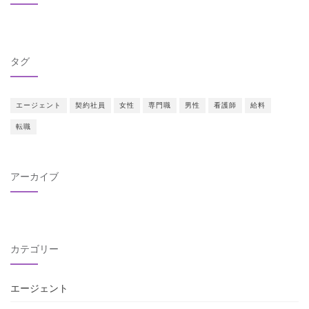
タグ
エージェント
契約社員
女性
専門職
男性
看護師
給料
転職
アーカイブ
カテゴリー
エージェント