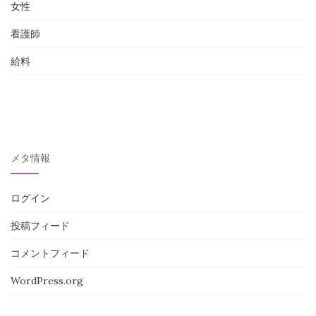
女性
看護師
給料
メタ情報
ログイン
投稿フィード
コメントフィード
WordPress.org